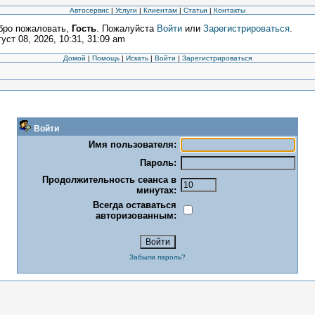
Автосервис
|
Услуги
|
Клиентам
|
Статьи
|
Контакты
бро пожаловать,
Гость
. Пожалуйста
Войти
или
Зарегистрироваться
.
уст 08, 2026, 10:31, 31:09 am
Домой
|
Помощь
|
Искать
|
Войти
|
Зарегистрироваться
Войти
Имя пользователя:
Пароль:
Продолжительность сеанса в
минутах:
Всегда оставаться
авторизованным:
Забыли пароль?