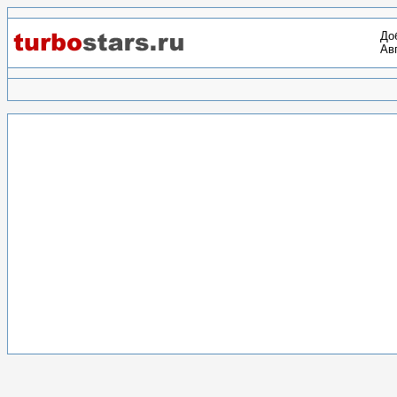
До
Авг