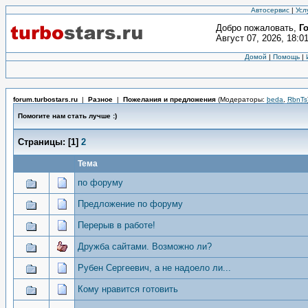
Автосервис
|
Усл
Добро пожаловать,
Г
Август 07, 2026, 18:0
Домой
|
Помощь
|
forum.turbostars.ru
|
Разное
|
Пожелания и предложения
(Модераторы:
beda
,
RbnTs
Помогите нам стать лучше :)
Страницы:
[
1
]
2
Тема
по форуму
Предложение по форуму
Перерыв в работе!
Дружба сайтами. Возможно ли?
Рубен Сергеевич, а не надоело ли...
Кому нравится готовить