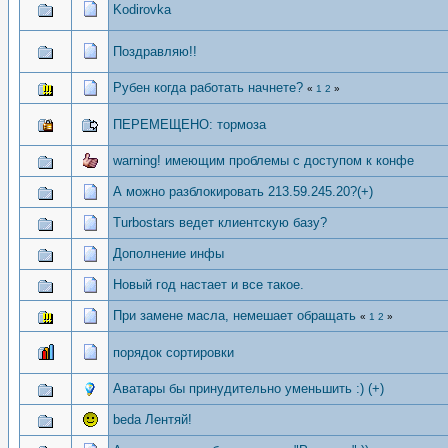
Kodirovka
Поздравляю!!
Рубен когда работать начнете?
«
1
2
»
ПЕРЕМЕЩЕНО: тормоза
warning! имеющим проблемы с доступом к конфе
А можно разблокировать 213.59.245.20?(+)
Turbostars ведет клиентскую базу?
Дополнение инфы
Новый год настает и все такое.
При замене масла, немешает обращать
«
1
2
»
порядок сортировки
Аватары бы принудительно уменьшить :) (+)
beda Лентяй!