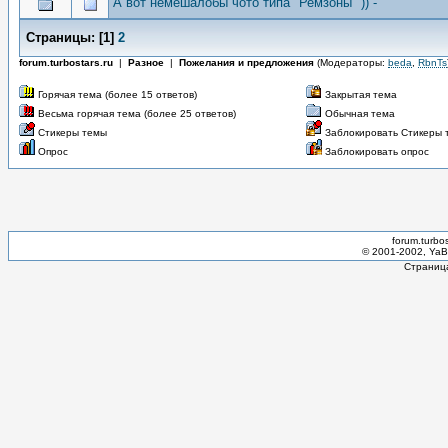
А вот немешалобы чото типа "Ремзоны" )) -
Страницы:
[
1
]
2
forum.turbostars.ru
|
Разное
|
Пожелания и предложения
(Модераторы:
beda
,
RbnTs
Горячая тема (более 15 ответов)
Закрытая тема
Весьма горячая тема (более 25 ответов)
Обычная тема
Стикеры темы
Заблокировать Стикеры 
Опрос
Заблокировать опрос
forum.turbo
© 2001-2002, YaBB
Страница