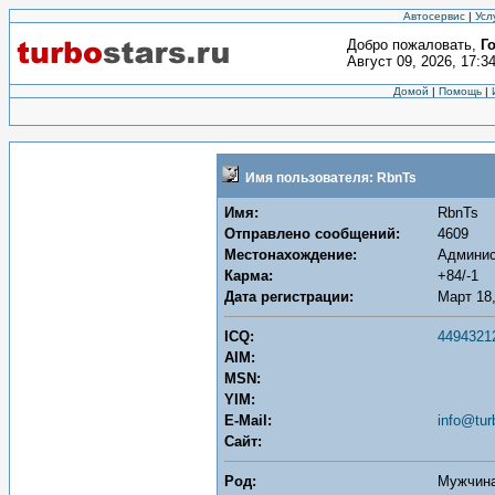
Автосервис
|
Усл
Добро пожаловать,
Г
Август 09, 2026, 17:3
Домой
|
Помощь
|
Имя пользователя: RbnTs
Имя:
RbnTs
Отправлено сообщений:
4609
Местонахождение:
Админис
Карма:
+84/-1
Дата регистрации:
Март 18,
ICQ:
4494321
AIM:
MSN:
YIM:
E-Mail:
info@tur
Сайт:
Род:
Мужчин