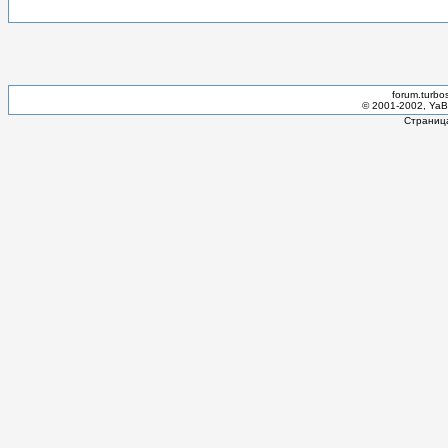
forum.turbo
© 2001-2002, YaBB
Страница