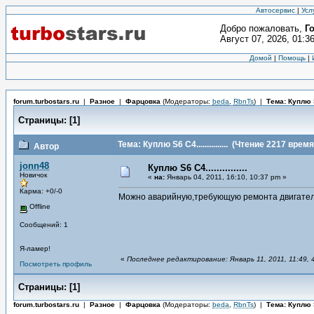
Автосервис
|
Усл
Добро пожаловать,
Г
Август 07, 2026, 01:3
Домой
|
Помощь
|
forum.turbostars.ru
|
Разное
|
Фарцовка
(Модераторы:
beda
,
RbnTs
)
|
Тема: Куплю S6 
Страницы:
[
1
]
Тема: Куплю S6 C4...............
(Чтение 2217 время
Автор
jonn48
Куплю S6 C4...............
Новичок
«
на:
Январь 04, 2011, 16:10, 10:37 pm »
Карма: +0/-0
Можно аварийную,требующую ремонта двигателя
Offline
Сообщений: 1
Я-ламер!
«
Последнее редактирование: Январь 11, 2011, 11:49, 4
Посмотреть профиль
Страницы:
[
1
]
forum.turbostars.ru
|
Разное
|
Фарцовка
(Модераторы:
beda
,
RbnTs
)
|
Тема: Куплю S6 