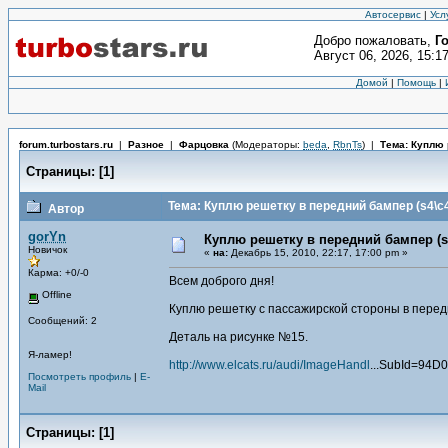
Автосервис
|
Усл
Добро пожаловать,
Г
Август 06, 2026, 15:1
Домой
|
Помощь
|
forum.turbostars.ru
|
Разное
|
Фарцовка
(Модераторы:
beda
,
RbnTs
)
|
Тема: Куплю 
Страницы:
[
1
]
Тема: Куплю решетку в передний бампер (s4\c
Автор
gorYn
Куплю решетку в передний бампер (s
Новичок
«
на:
Декабрь 15, 2010, 22:17, 17:00 pm »
Карма: +0/-0
Всем доброго дня!
Offline
Куплю решетку с пассажирской стороны в передн
Сообщений: 2
Деталь на рисунке №15.
Я-ламер!
http://www.elcats.ru/audi/ImageHandl
...SubId=94D
Посмотреть профиль
|
E-
Mail
Страницы:
[
1
]