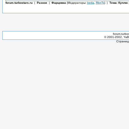
forum.turbostars.ru
|
Разное
|
Фарцовка
(Модераторы:
beda
,
RbnTs
)
|
Тема: Куплю 
forum.turbo
© 2001-2002, YaBB
Страница