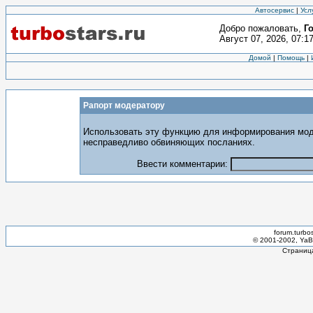
Автосервис
|
Усл
Добро пожаловать,
Г
Август 07, 2026, 07:1
Домой
|
Помощь
|
Рапорт модератору
Использовать эту функцию для информирования мод
несправедливо обвиняющих посланиях.
Ввести комментарии:
forum.turbo
© 2001-2002, YaBB
Страница