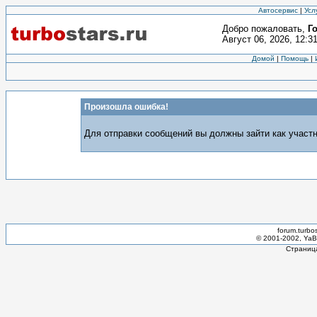
Автосервис
|
Усл
Добро пожаловать,
Г
Август 06, 2026, 12:3
Домой
|
Помощь
|
Произошла ошибка!
Для отправки сообщений вы должны зайти как участн
forum.turbo
© 2001-2002, YaBB
Страница