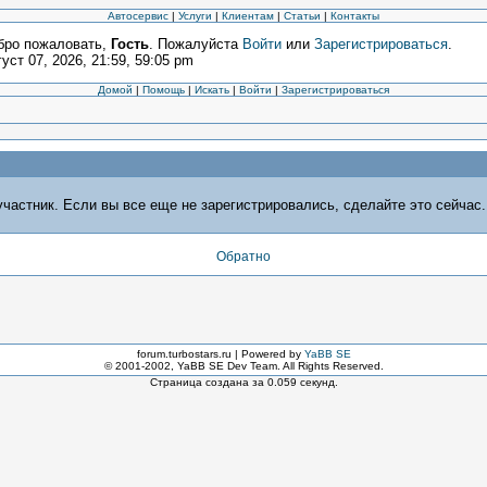
Автосервис
|
Услуги
|
Клиентам
|
Статьи
|
Контакты
бро пожаловать,
Гость
. Пожалуйста
Войти
или
Зарегистрироваться
.
уст 07, 2026, 21:59, 59:05 pm
Домой
|
Помощь
|
Искать
|
Войти
|
Зарегистрироваться
частник. Если вы все еще не зарегистрировались, сделайте это сейчас.
Обратно
forum.turbostars.ru | Powered by
YaBB SE
© 2001-2002, YaBB SE Dev Team. All Rights Reserved.
Страница создана за 0.059 секунд.