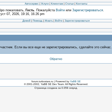
Автосервис
|
Услуги
|
Клиентам
|
Статьи
|
Контакты
бро пожаловать,
Гость
. Пожалуйста
Войти
или
Зарегистрироваться
.
уст 07, 2026, 19:16, 16:26 pm
Домой
|
Помощь
|
Искать
|
Войти
|
Зарегистрироваться
частник. Если вы все еще не зарегистрировались, сделайте это сейчас.
Обратно
forum.turbostars.ru | Powered by
YaBB SE
© 2001-2002, YaBB SE Dev Team. All Rights Reserved.
Страница создана за 0.059 секунд.