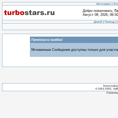
Автосервис
|
Усл
Добро пожаловать,
Г
Август 08, 2026, 06:5
Домой
|
Помощь
|
Произошла ошибка!
Мгновенные Сообщения доступны только для участни
forum.turbo
© 2001-2002, YaBB
Страница