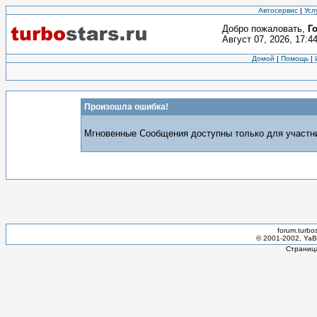
Автосервис
|
Усл
Добро пожаловать,
Г
Август 07, 2026, 17:4
Домой
|
Помощь
|
Произошла ошибка!
Мгновенные Сообщения доступны только для участни
forum.turbo
© 2001-2002, YaBB
Страница