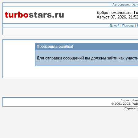
Автосервис
|
Усл
Добро пожаловать,
Г
Август 07, 2026, 21:5
Домой
|
Помощь
|
Произошла ошибка!
Для отправки сообщений вы должны зайти как участн
forum.turbo
© 2001-2002, YaBB
Страница