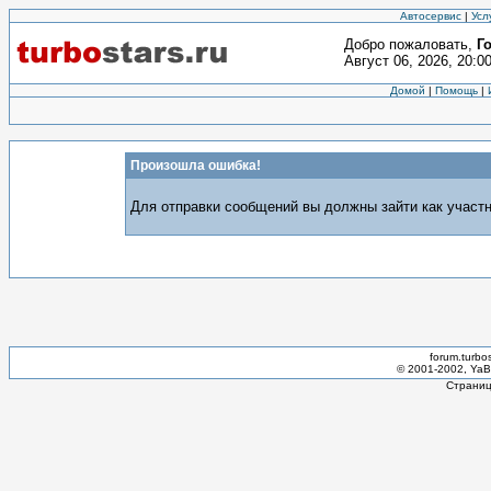
Автосервис
|
Усл
Добро пожаловать,
Г
Август 06, 2026, 20:0
Домой
|
Помощь
|
Произошла ошибка!
Для отправки сообщений вы должны зайти как участн
forum.turbo
© 2001-2002, YaBB
Страниц