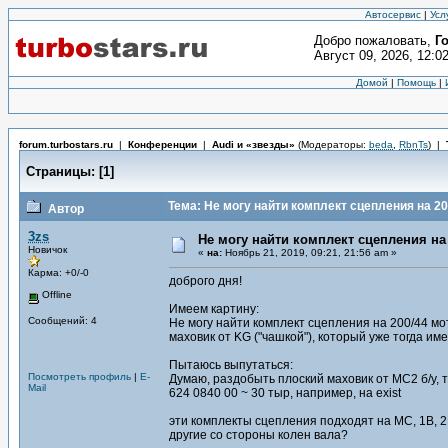
Автосервис
|
Усл
Добро пожаловать,
Г
Август 09, 2026, 12:0
Домой
|
Помощь
|
forum.turbostars.ru
|
Конференции
|
Audi и «звезды»
(Модераторы:
beda
,
RbnTs
)
|
Страницы:
[
1
]
Тема: Не могу найти комплект сцепления на 2
Автор
3zs
Не могу найти комплект сцепления на
Новичок
«
на:
Ноябрь 21, 2019, 09:21, 21:56 am »
Карма: +0/-0
доброго дня!
Offline
Имеем картину:
Сообщений: 4
Не могу найти комплект сцепления на 200/44 мо
маховик от KG ("чашкой"), который уже тогда им
Пытаюсь выпутаться:
Посмотреть профиль
|
E-
Думаю, раздобыть плоский маховик от МС2 б/у, т
Mail
624 0840 00 ~ 30 тыр, например, на exist
эти комплекты сцепления подходят на MC, 1B, 2B
другие со стороны колен вала?