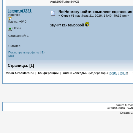
Audi200Turbo'84/KG
lecompt1221
Re:Не могу найти комплект сцепления
Новичок
«
Ответ #6 на:
Июль 21, 2026, 14:40, 40:12 pm »
Карма: +0/-0
звучит как геморрой
Offline
Сообщений: 1
Я-ламер!
Посмотреть профиль
|
E-
Mail
Страницы:
[
1
]
forum.turbostars.ru
|
Конференции
|
Audi и «звезды»
(Модераторы:
beda
,
RbnTs
)
|
forum.turbo
© 2001-2002, YaBB
Страница