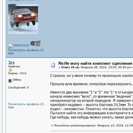
Посмотреть профиль
|
E-
Mail
3zs
Re:Не могу найти комплект сцепления
Новичок
«
Ответ #5 на:
Февраль 08, 2024, 23:00, 00:56 pm 
Карма: +0/-0
Странно, но у меня почему-то произошло наобо
Offline
Прошла куча времени, попробую перезагрузить д
Сообщений: 4
Имеется два маховика "1" и "2". На "1" я отъез
начала немножко "вело", со временем "ведение"
синхронизатор на второй передаче. Я замерил г
Посмотреть профиль
|
E-
приобрёл недавно -- высота бортика 24,5мм. То 
Mail
ездил -- неизвестно. Понятно, что высота борти
Пытался найти эту информацию в интернете в эл
Где-нибудь, как-нибудь можно узнать, какая до
«
Последнее редактирование: Февраль 10, 2024, 12:29,