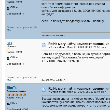
Карма: +0/-0
чего-то я проморгал ответ. тока вчера увидел.
спасибо за информацию.
Offline
сейчас уже заказал к-т Suchs 3000 454 001 чере
Сообщений: 4
не будет.
если не приедет, продолжу искать -- напишу
Посмотреть профиль
|
E-
Mail
Audi200Turbo'84/KG
3zs
Re:Не могу найти комплект сцепления
Новичок
«
Ответ #3 на:
Март 17, 2020, 09:29, 29:52 am »
Карма: +0/-0
Чего-то я задумался, а вообще, на турбе с борт
началу хода? Так сказать, "в зоне комфорта".
Offline
Т.е. у кого-нибудь так было?
Сообщений: 4
Посмотреть профиль
|
E-
Mail
Audi200Turbo'84/KG
RbnTs
Re:Не могу найти комплект сцепления
Администратор
«
Ответ #4 на:
Март 31, 2020, 15:31, 31:04 pm »
Карма: +84/-1
Всегда новая сцепа на любом моторе "берет" вни
начинается буксование, что означает полный и
Offline
тросовом конечно можно покрутить, но это непр
Сообщений: 4609