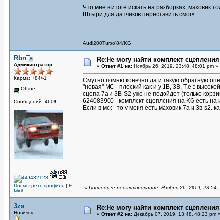
Что мне в итоге искать на разборках, маховик то
Штыри для датчиков переставить смогу.
Audi200Turbo'84/KG
RbnTs
Re:Не могу найти комплект сцепления
Администратор
«
Ответ #1 на:
Ноябрь 26, 2019, 23:48, 48:01 pm »
Карма: +84/-1
Смутно помню конечно да и такую обратную опе
"новая" МС - плоский как и у 1В, 3В. Т.е с высо
Offline
сцепа 7а и 3В-S2 уже не подойдет (только корзин
624083900 - комплект сцепления на KG есть на 
Сообщений: 4609
Если в мск - то у меня есть маховик 7а и 3в-s2. 
Посмотреть профиль
|
E-
«
Последнее редактирование: Ноябрь 26, 2019, 23:54, 
Mail
3zs
Re:Не могу найти комплект сцепления
Новичок
«
Ответ #2 на:
Декабрь 07, 2019, 13:48, 48:23 pm 